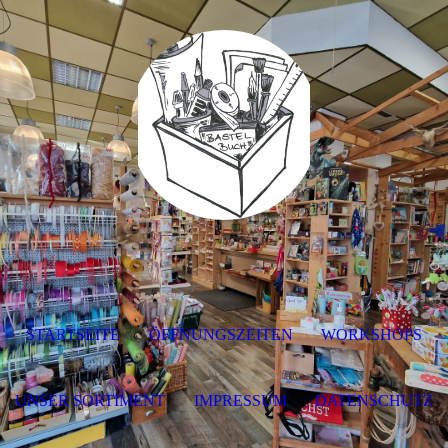
STARTSEITE
ÖFFNUNGSZEITEN
WORKSHOPS
UNSER SORTIMENT
IMPRESSUM
DATENSCHUTZ